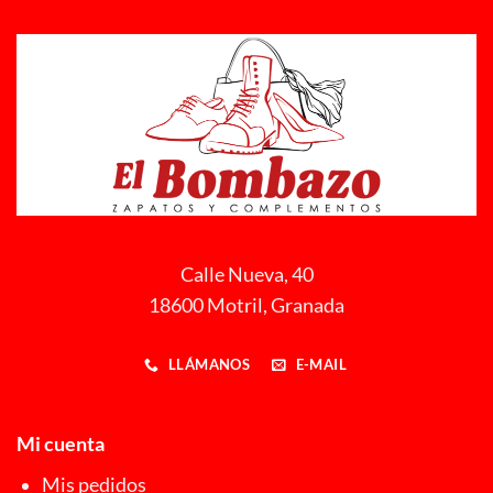
Calle Nueva, 40
18600 Motril, Granada
LLÁMANOS
E-MAIL
Mi cuenta
Mis pedidos