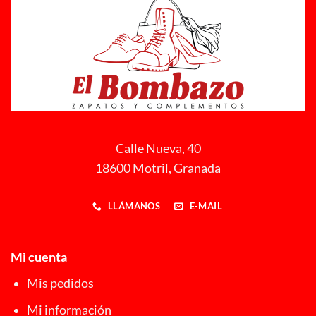
Calle Nueva, 40
18600 Motril, Granada
LLÁMANOS
E-MAIL
Mi cuenta
Mis pedidos
Mi información