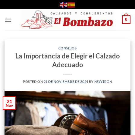
Saltar
al
contenido
0
CONSEJOS
La Importancia de Elegir el Calzado
Adecuado
POSTED ON
21 DE NOVIEMBRE DE 2024
BY
NEWTRON
21
Nov