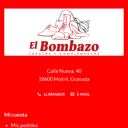
Calle Nueva, 40
18600 Motril, Granada
LLÁMANOS
E-MAIL
Mi cuenta
Mis pedidos