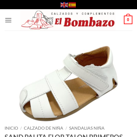
Saltar
al
contenido
0
INICIO
/
CALZADO DE NIÑA
/
SANDALIAS NIÑA