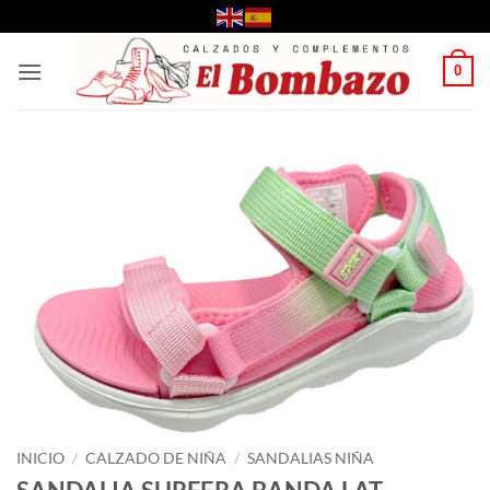
Saltar
al
contenido
0
INICIO
/
CALZADO DE NIÑA
/
SANDALIAS NIÑA