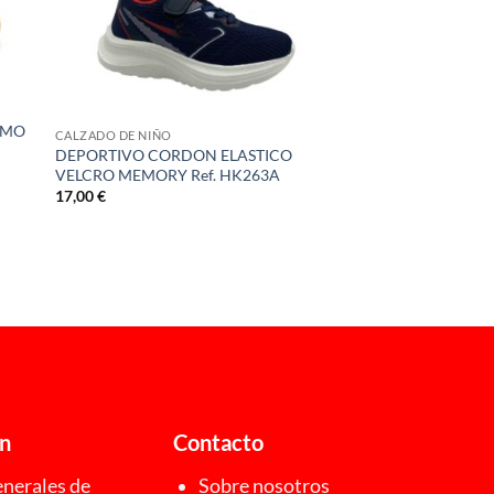
AMO
CALZADO DE NIÑO
DEPORTIVO CORDON ELASTICO
VELCRO MEMORY Ref. HK263A
17,00
€
ón
Contacto
nerales de
Sobre nosotros