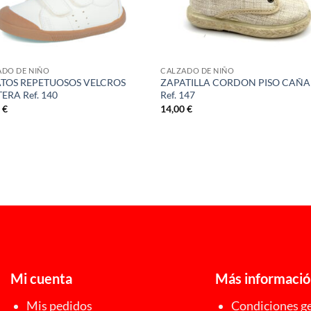
ADO DE NIÑO
CALZADO DE NIÑO
TOS REPETUOSOS VELCROS
ZAPATILLA CORDON PISO CAÑ
ERA Ref. 140
Ref. 147
0
€
14,00
€
Mi cuenta
Más informaci
Mis pedidos
Condiciones ge