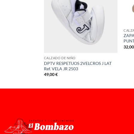
CALZ
PETUOSO PUNTERA
ZAPA
A JR 2513
PUNT
32,0
CALZADO DE NIÑO
DPTV RESPETUOS 2VELCROS J LAT
Ref. VELA JR 2503
49,00
€