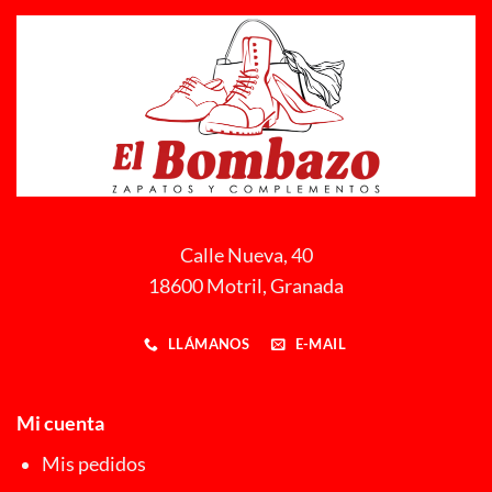
Calle Nueva, 40
18600 Motril, Granada
LLÁMANOS
E-MAIL
Mi cuenta
Mis pedidos