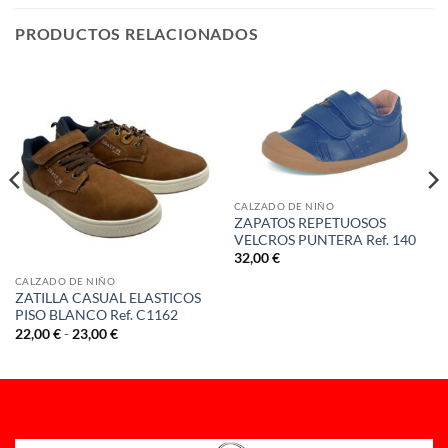
PRODUCTOS RELACIONADOS
CALZADO DE NIÑO
ZAPATOS REPETUOSOS
VELCROS PUNTERA Ref. 140
32,00
€
CALZADO DE NIÑO
ZATILLA CASUAL ELASTICOS
PISO BLANCO Ref. C1162
Rango
22,00
€
-
23,00
€
de
precios:
desde
22,00 €
hasta
23,00 €