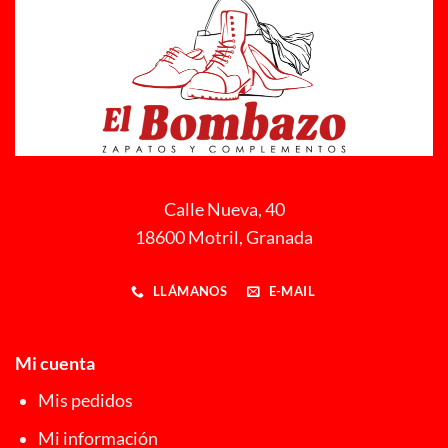
Calle Nueva, 40
18600 Motril, Granada
LLÁMANOS
E-MAIL
Mi cuenta
Mis pedidos
Mi información