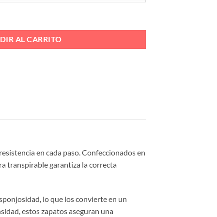
ERRAJE Ref. CM5048 COUNTRY II cantidad
DIR AL CARRITO
resistencia en cada paso. Confeccionados en
a transpirable garantiza la correcta
sponjosidad, lo que los convierte en un
ensidad, estos zapatos aseguran una