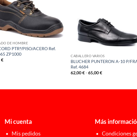
ADO DE HOMBRE
CORD PTRª/PISO/ACERO Ref.
65 ZP1000
CABALLERO VARIOS
0
€
BLUCHER PUNTERON A-10 P/FR
Ref. 4684
Rango
62,00
€
-
65,00
€
de
precios:
desde
62,00 €
hasta
65,00 €
Mi cuenta
Más informaci
Mis pedidos
Condiciones ge