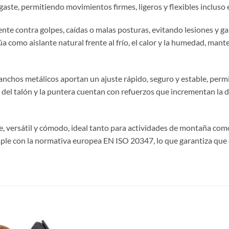
gaste, permitiendo movimientos firmes, ligeros y flexibles incluso 
te contra golpes, caídas o malas posturas, evitando lesiones y g
túa como aislante natural frente al frío, el calor y la humedad, man
ganchos metálicos aportan un ajuste rápido, seguro y estable, perm
 del talón y la puntera cuentan con refuerzos que incrementan la 
te, versátil y cómodo, ideal tanto para actividades de montaña co
ple con la normativa europea EN ISO 20347, lo que garantiza que 
S