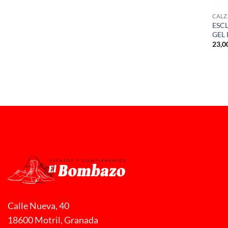
CALZ
ESC
GEL 
23,0
Calle Nueva, 40
18600 Motril, Granada