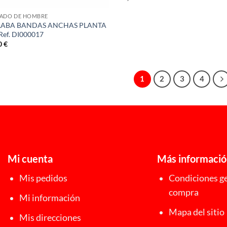
ADO DE HOMBRE
LABA BANDAS ANCHAS PLANTA
Ref. DI000017
0
€
1
2
3
4
Mi cuenta
Más informaci
Mis pedidos
Condiciones ge
compra
Mi información
Mapa del sitio
Mis direcciones