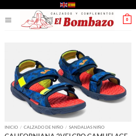
Saltar
al
contenido
0
INICIO
/
CALZADO DE NIÑO
/
SANDALIAS NIÑO