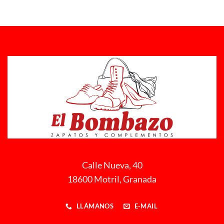
Calle Nueva, 40
18600 Motril, Granada
LLÁMANOS
E-MAIL