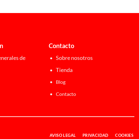
desde
19,00 €
hasta
20,00 €
ón
Contacto
nerales de
Sobre nosotros
Tienda
Blog
Contacto
AVISO LEGAL
PRIVACIDAD
COOKIES