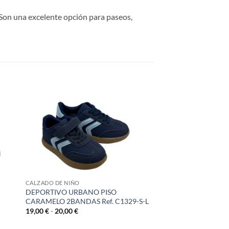
. Son una excelente opción para paseos,
CALZADO DE NIÑO
DEPORTIVO URBANO PISO
CARAMELO 2BANDAS Ref. C1329-S-L
Rango
19,00
€
-
20,00
€
de
precios: