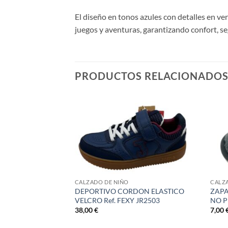
El diseño en tonos azules con detalles en ve
juegos y aventuras, garantizando confort, se
PRODUCTOS RELACIONADO
CALZADO DE NIÑO
CALZ
 VELCRO LISO
DEPORTIVO CORDON ELASTICO
ZAPA
091
VELCRO Ref. FEXY JR2503
NO P
38,00
€
7,00