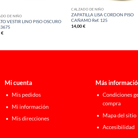
CALZADO DE NIÑO
ZAPATILLA LISA CORDON PISO
ADO DE NIÑO
CAÑAMO Ref. 125
TO VESTIR LINO PISO OSCURO
14,00
€
A3675
0
€
Mi cuenta
Más informaci
Mis pedidos
Condiciones ge
compra
Mi información
Mapa del sitio
Mis direcciones
Accesibilidad