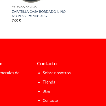
CALZADO DE NIÑO
ZAPATILLA CASA BORDADO NIÑO
NO PESA Ref. MB10139
7,00
€
ón
Contacto
nerales de
Sobre nosotros
Tienda
Blog
Contacto