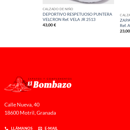
CALZADO DE NIÑO
NO PISO
DEPORTIVO RESPETUOSO PUNTERA
CALZ
S Ref. C1329-S-L
VELCRON Ref. VELA JR 2513
ZAPA
ngo
43,00
€
Ref. 
23,0
ecios:
sde
,00 €
sta
,00 €
Calle Nueva, 40
18600 Motril, Granada
LLÁMANOS
E-MAIL