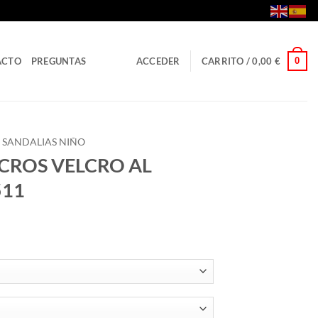
0
ACTO
PREGUNTAS
ACCEDER
CARRITO /
0,00
€
SANDALIAS NIÑO
LCROS VELCRO AL
511
ngo
cios:
de
00 €