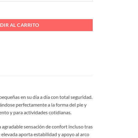
ta
00 €
 TALON BIO Ref. 511 cantidad
DIR AL CARRITO
equeñas en su día a día con total seguridad.
tándose perfectamente a la forma del pie y
iento y para actividades cotidianas.
 agradable sensación de confort incluso tras
 elevada aporta estabilidad y apoyo al arco