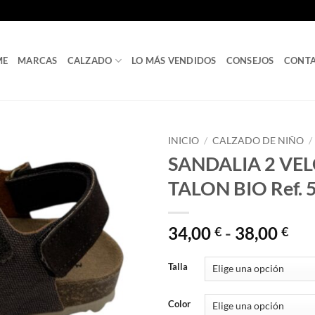
ME
MARCAS
CALZADO
LO MÁS VENDIDOS
CONSEJOS
CONT
INICIO
/
CALZADO DE NIÑO
/
SANDALIA 2 VE
TALON BIO Ref. 
Ra
34,00
-
38,00
€
€
de
pre
Talla
des
34,
Color