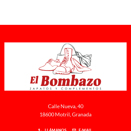
Calle Nueva, 40
18600 Motril, Granada
LLÁMANOS
E-MAIL