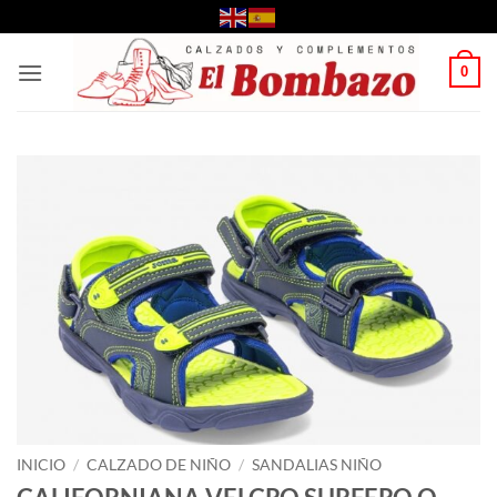
Saltar
al
contenido
0
INICIO
/
CALZADO DE NIÑO
/
SANDALIAS NIÑO