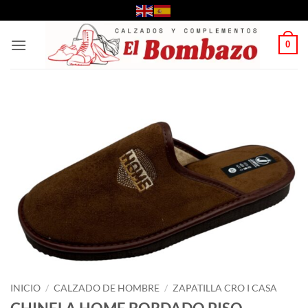
Saltar
al
contenido
0
INICIO
/
CALZADO DE HOMBRE
/
ZAPATILLA CRO I CASA