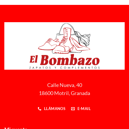
Calle Nueva, 40
18600 Motril, Granada
LLÁMANOS
E-MAIL