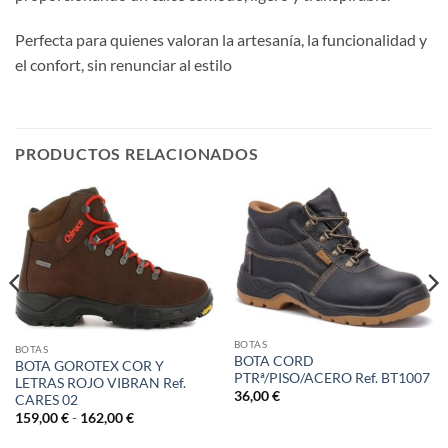
Perfecta para quienes valoran la artesanía, la funcionalidad y
el confort, sin renunciar al estilo
PRODUCTOS RELACIONADOS
BOTAS
BOTAS
BOTA CORD
BOTA GOROTEX COR Y
PTRª/PISO/ACERO Ref. BT1007
LETRAS ROJO VIBRAN Ref.
36,00
€
CARES 02
Rango
159,00
€
-
162,00
€
de
precios: