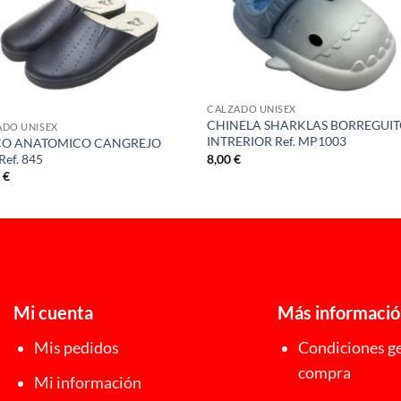
CALZADO UNISEX
CHINELA SHARKLAS BORREGUI
ADO UNISEX
INTRERIOR Ref. MP1003
CO ANATOMICO CANGREJO
8,00
€
ef. 845
0
€
Mi cuenta
Más informaci
Mis pedidos
Condiciones ge
compra
Mi información