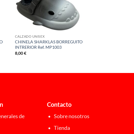
CALZADO UNISEX
TO
CHINELA SHARKLAS BORREGUITO
INTRERIOR Ref. MP1003
8,00
€
ón
Contacto
nerales de
Sobre nosotros
Tienda