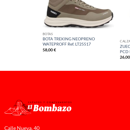
BOTAS
BOTA TREKING NEOPRENO
CALZ
 ENGRASADO
WATEPROFF Ref. LT25517
ZUE
0
58,00
€
PCD R
26,0
Calle Nueva, 40