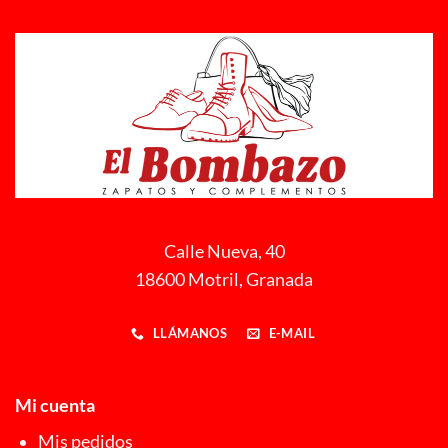
Calle Nueva, 40
18600 Motril, Granada
LLÁMANOS
E-MAIL
Mi cuenta
Mis pedidos