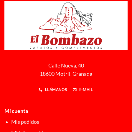
Calle Nueva, 40
18600 Motril, Granada
LLÁMANOS
E-MAIL
Mi cuenta
Mis pedidos