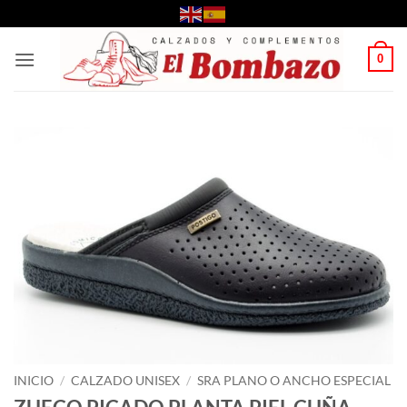
Saltar
al
contenido
0
INICIO
/
CALZADO UNISEX
/
SRA PLANO O ANCHO ESPECIAL