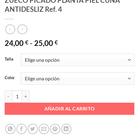
ZUECO PICADO PLANTA PIEL CUÑA
ANTIDESLIZ Ref. 4
Rango
24,00
-
25,00
€
€
de
precios:
Talla
desde
24,00 €
Color
hasta
25,00 €
ZUECO PICADO PLANTA PIEL CUÑA ANTIDESLIZ Ref. 4 cantidad
AÑADIR AL CARRITO