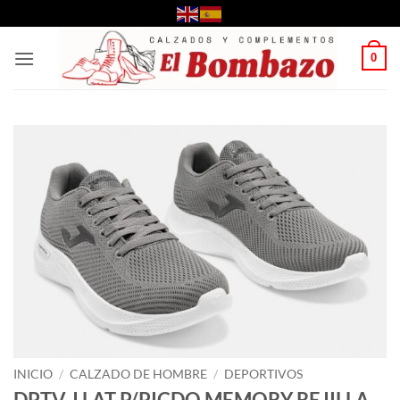
Saltar
al
contenido
0
INICIO
/
CALZADO DE HOMBRE
/
DEPORTIVOS
DPTV J LAT P/PICDO MEMORY REJILLA