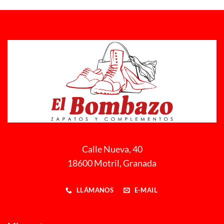
Calle Nueva, 40
18600 Motril, Granada
LLÁMANOS
E-MAIL