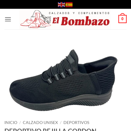
Saltar
al
contenido
0
INICIO
/
CALZADO UNISEX
/
DEPORTIVOS