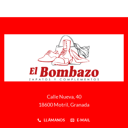
Calle Nueva, 40
18600 Motril, Granada
LLÁMANOS
E-MAIL