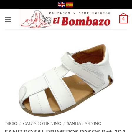
Saltar
al
contenido
0
INICIO
/
CALZADO DE NIÑO
/
SANDALIAS NIÑO