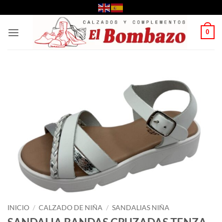
Saltar
al
contenido
0
INICIO
/
CALZADO DE NIÑA
/
SANDALIAS NIÑA