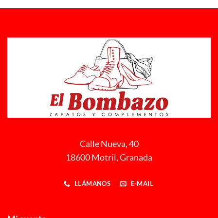
Calle Nueva, 40
18600 Motril, Granada
LLÁMANOS
E-MAIL