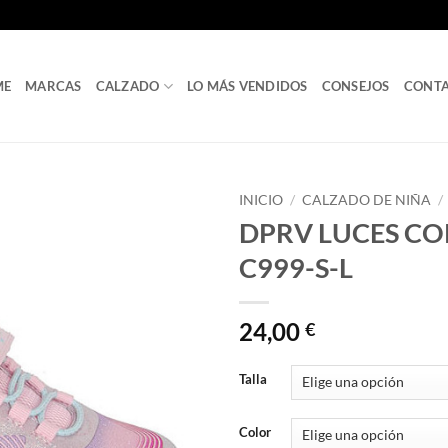
ME
MARCAS
CALZADO
LO MÁS VENDIDOS
CONSEJOS
CONT
INICIO
/
CALZADO DE NIÑA
/
DPRV LUCES CO
C999-S-L
24,00
€
Talla
Color