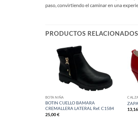
paso, convirtiendo el caminar en una experien
PRODUCTOS RELACIONADO
BOTA NIÑA
CALZA
AS CRUZADAS
BOTIN CUELLO BAMARA
ZAPA
f. 373
CREMALLERA LATERAL Ref. C1584
13,1
25,00
€