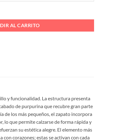
Ref. C999-S-L cantidad
DIR AL CARRITO
illo y funcionalidad. La estructura presenta
 acabado de purpurina que recubre gran parte
mía de los más pequeños, el zapato incorpora
r, lo que permite calzarse de forma rápida y
efuerzan su estética alegre. El elemento más
da con corazones; estas se activan con cada