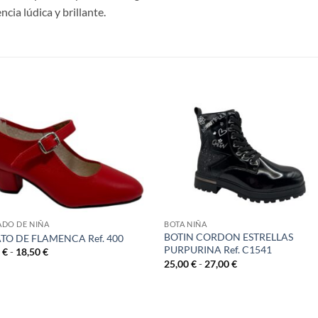
cia lúdica y brillante.
S
DO DE NIÑA
BOTA NIÑA
BOTIN CORDON ESTRELLAS
TO DE FLAMENCA Ref. 400
PURPURINA Ref. C1541
Rango
6
€
-
18,50
€
de
Rango
25,00
€
-
27,00
€
precios:
de
desde
precios:
13,16 €
desde
hasta
25,00 €
18,50 €
hasta