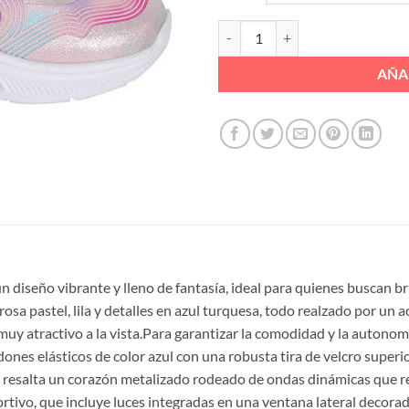
DPRV LUCES CORAZONES VELCRO 
AÑA
n diseño vibrante y lleno de fantasía, ideal para quienes buscan br
sa pastel, lila y detalles en azul turquesa, todo realzado por un
muy atractivo a la vista.Para garantizar la comodidad y la autono
nes elásticos de color azul con una robusta tira de velcro superio
al, resalta un corazón metalizado rodeado de ondas dinámicas que r
ortivo, que incluye luces integradas en una ventana lateral decora