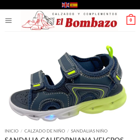
Saltar
al
contenido
0
INICIO
/
CALZADO DE NIÑO
/
SANDALIAS NIÑO