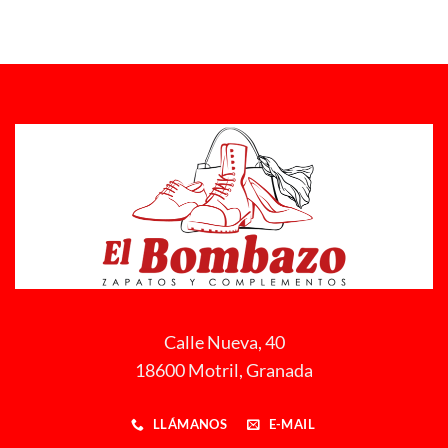
Calle Nueva, 40
18600 Motril, Granada
LLÁMANOS
E-MAIL