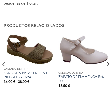
pequeñas del hogar.
PRODUCTOS RELACIONADOS
CALZADO DE NIÑA
SANDALIA PALA SERPIENTE
CALZADO DE NIÑA
ZAPATO DE FLAMENCA Ref.
PIEL GEL Ref. 624
400
Rango
36,00
€
-
38,00
€
de
18,50
€
precios:
desde
36,00 €
hasta
38,00 €