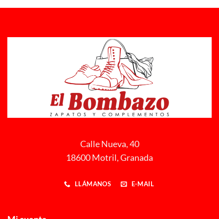
Calle Nueva, 40
18600 Motril, Granada
LLÁMANOS
E-MAIL