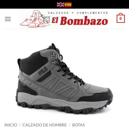
Saltar
al
contenido
0
INICIO
/
CALZADO DE HOMBRE
/
BOTAS