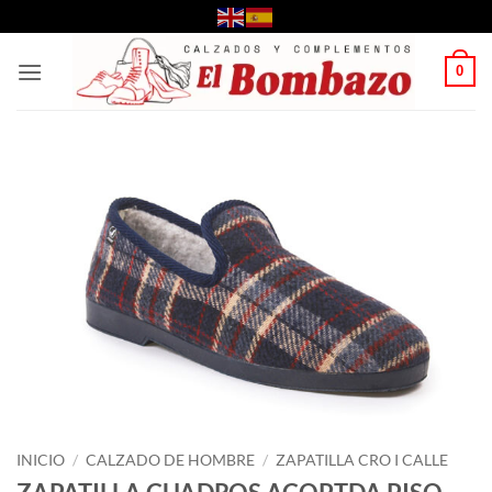
Saltar
al
contenido
0
INICIO
/
CALZADO DE HOMBRE
/
ZAPATILLA CRO I CALLE