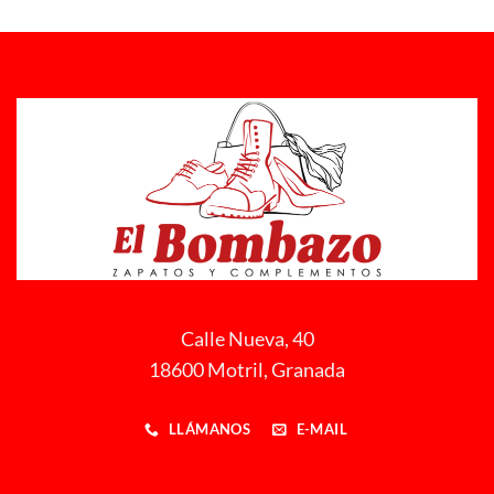
Calle Nueva, 40
18600 Motril, Granada
LLÁMANOS
E-MAIL