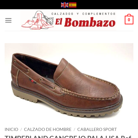
Saltar
al
contenido
0
INICIO
/
CALZADO DE HOMBRE
/
CABALLERO SPORT