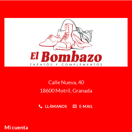
Calle Nueva, 40
18600 Motril, Granada
LLÁMANOS
E-MAIL
Mi cuenta