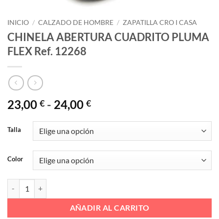
INICIO
/
CALZADO DE HOMBRE
/
ZAPATILLA CRO I CASA
CHINELA ABERTURA CUADRITO PLUMA
FLEX Ref. 12268
Rango
23,00
-
24,00
€
€
de
precios:
Talla
desde
23,00 €
Color
hasta
24,00 €
CHINELA ABERTURA CUADRITO PLUMA FLEX Ref. 12268 cantidad
AÑADIR AL CARRITO