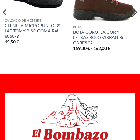
CALZADO DE HOMBRE
CHINELA MICROPUNTO Bº
BOTAS
LAT TOMY PISO GOMA Ref.
BOTA GOROTEX COR Y
8858-B
LETRAS ROJO VIBRAN Ref.
15,50
€
CARES 02
Rango
159,00
€
-
162,00
€
de
precios:
desde
159,00 €
hasta
162,00 €