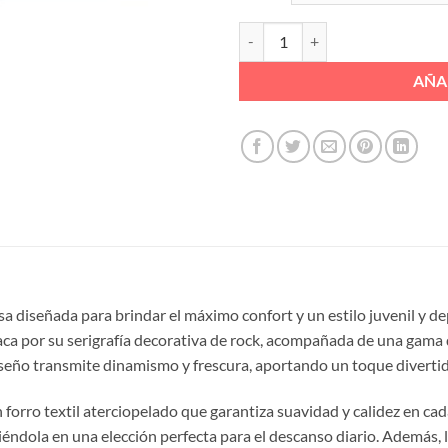
CHINELA SERIGRAFIA ROCK PISO
AÑA
a diseñada para brindar el máximo confort y un estilo juvenil y de
aca por su serigrafía decorativa de rock, acompañada de una gama de 
diseño transmite dinamismo y frescura, aportando un toque diverti
n forro textil aterciopelado que garantiza suavidad y calidez en cad
ndola en una elección perfecta para el descanso diario. Además, l