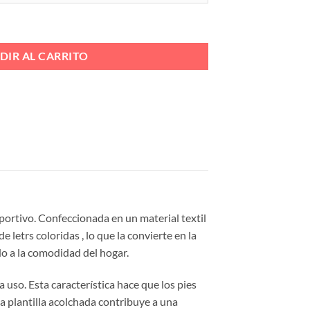
 GOMA Ref. 8800-12 cantidad
DIR AL CARRITO
portivo. Confeccionada en un material textil
letrs coloridas , lo que la convierte en la
do a la comodidad del hogar.
a uso. Esta característica hace que los pies
a plantilla acolchada contribuye a una