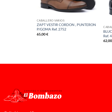
E
CABALLERO VARIOS
ICOS BORDON Bº
ZAPT VESTIR CORDON , PUNTERON
CABAL
P/GOMA Ref. 2752
BLUC
65,00
€
Ref. 
62,0