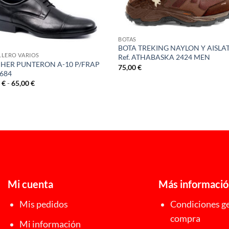
BOTAS
BOTA TREKING NAYLON Y AISLA
LERO VARIOS
Ref. ATHABASKA 2424 MEN
HER PUNTERON A-10 P/FRAP
75,00
€
4684
Rango
0
€
-
65,00
€
de
precios:
desde
62,00 €
hasta
65,00 €
Mi cuenta
Más informaci
Mis pedidos
Condiciones ge
compra
Mi información