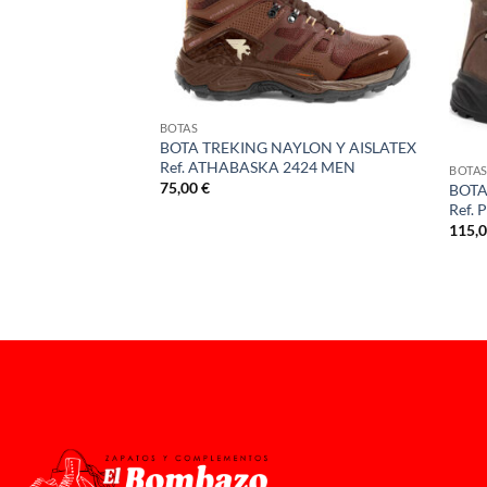
BOTAS
BOTA TREKING NAYLON Y AISLATEX
Ref. ATHABASKA 2424 MEN
BOTA
ON A-10 P/FRAP
75,00
€
BOTA
Ref.
ngo
115,
ecios:
sde
,00 €
sta
,00 €