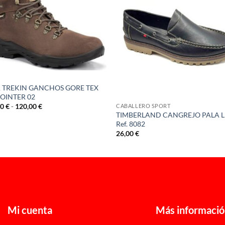
S
 TREKIN GANCHOS GORE TEX
 POINTER 02
Rango
00
€
-
120,00
€
CABALLERO SPORT
de
TIMBERLAND CANGREJO PALA L
precios:
Ref. 8082
desde
26,00
€
115,00 €
hasta
120,00 €
Mi cuenta
Más informaci