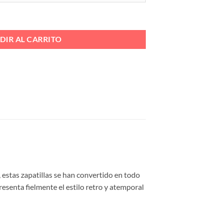
 OLIMPO Ref. NEW OLIMPO cantidad
DIR AL CARRITO
, estas zapatillas se han convertido en todo
resenta fielmente el estilo retro y atemporal