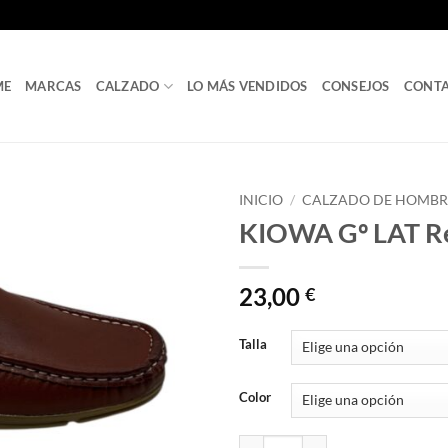
ME
MARCAS
CALZADO
LO MÁS VENDIDOS
CONSEJOS
CONT
INICIO
/
CALZADO DE HOMBR
KIOWA Gº LAT Re
23,00
€
Talla
Color
KIOWA Gº LAT Ref. CA21-01 cant