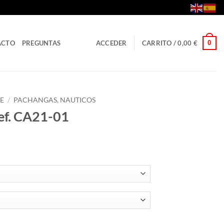
0
ACTO
PREGUNTAS
ACCEDER
CARRITO /
0,00
€
E
/
PACHANGAS, NAUTICOS
f. CA21-01
idad