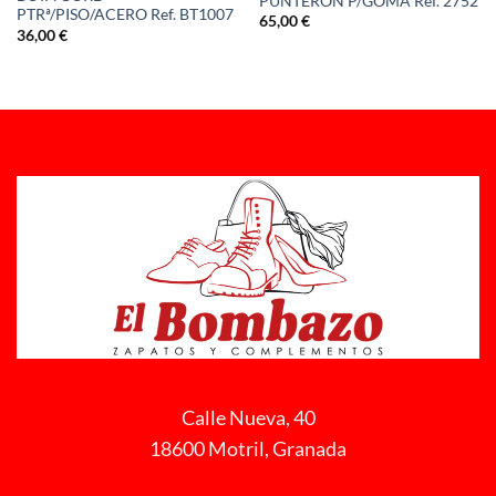
PUNTERON P/GOMA Ref. 2752
PTRª/PISO/ACERO Ref. BT1007
65,00
€
36,00
€
Calle Nueva, 40
18600 Motril, Granada