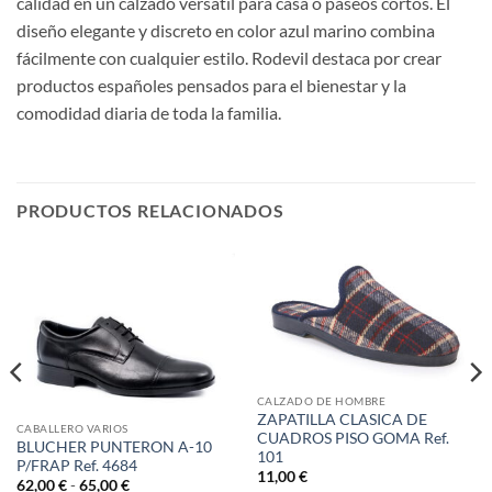
calidad en un calzado versátil para casa o paseos cortos. El
diseño elegante y discreto en color azul marino combina
fácilmente con cualquier estilo. Rodevil destaca por crear
productos españoles pensados para el bienestar y la
comodidad diaria de toda la familia.
PRODUCTOS RELACIONADOS
CALZADO DE HOMBRE
ZAPATILLA CLASICA DE
CABALLERO VARIOS
CUADROS PISO GOMA Ref.
BLUCHER PUNTERON A-10
101
P/FRAP Ref. 4684
11,00
€
Rango
62,00
€
-
65,00
€