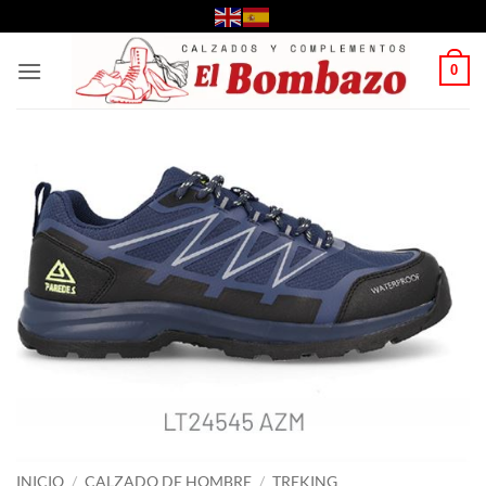
Saltar
al
contenido
0
INICIO
/
CALZADO DE HOMBRE
/
TREKING