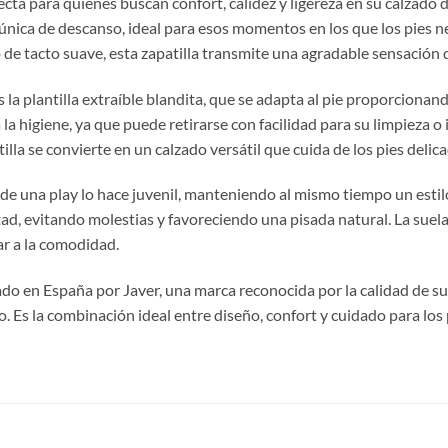
fecta para quienes buscan confort, calidez y ligereza en su calzado
nica de descanso, ideal para esos momentos en los que los pies ne
de tacto suave, esta zapatilla transmite una agradable sensación d
 la plantilla extraíble blandita, que se adapta al pie proporcionan
 la higiene, ya que puede retirarse con facilidad para su limpieza o 
tilla se convierte en un calzado versátil que cuida de los pies delic
 de una play lo hace juvenil, manteniendo al mismo tiempo un estilo
ad, evitando molestias y favoreciendo una pisada natural. La suela 
ar a la comodidad.
ado en España por Javer, una marca reconocida por la calidad de su
 Es la combinación ideal entre diseño, confort y cuidado para los 
S