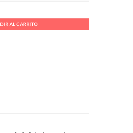
LLA EXTRAI Ref. 27-191 cantidad
DIR AL CARRITO