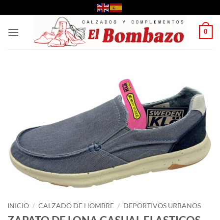
Saltar
al
contenido
0
INICIO
/
CALZADO DE HOMBRE
/
DEPORTIVOS URBANOS