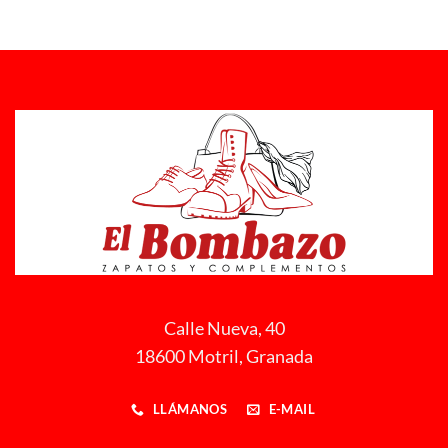
Calle Nueva, 40
18600 Motril, Granada
LLÁMANOS
E-MAIL