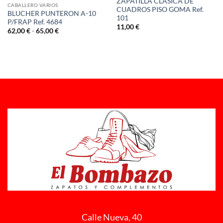
ZAPATILLA CLASICA DE
CABALLERO VARIOS
CUADROS PISO GOMA Ref.
BLUCHER PUNTERON A-10
101
P/FRAP Ref. 4684
11,00
€
Rango
62,00
€
-
65,00
€
de
precios:
desde
62,00 €
hasta
65,00 €
Calle Nueva, 40