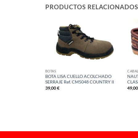
PRODUCTOS RELACIONADO
E
BOTAS
CABA
DROS ACOPTDA
BOTA LISA CUELLO ACOLCHADO
NAUT
00
SERRAJE Ref. CM5048 COUNTRY II
CLAS
39,00
€
49,0