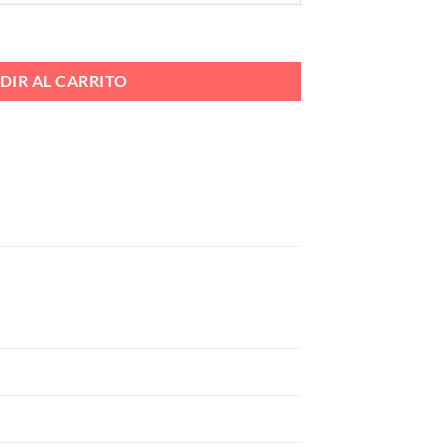
OF Ref. LM20191 KOSCIU cantidad
DIR AL CARRITO