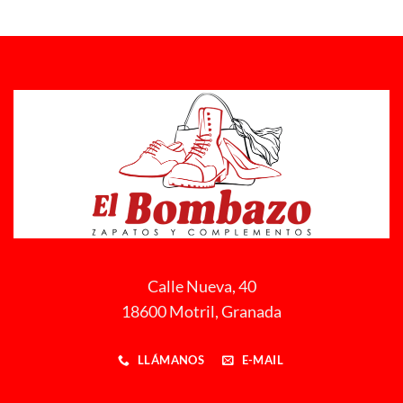
Calle Nueva, 40
18600 Motril, Granada
LLÁMANOS
E-MAIL