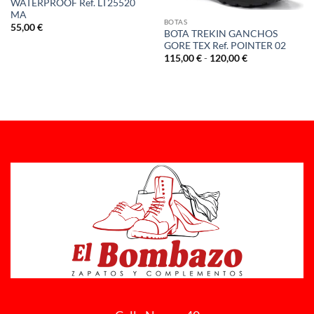
WATERPROOF Ref. LT25520
MA
BOTAS
55,00
€
BOTA TREKIN GANCHOS
GORE TEX Ref. POINTER 02
Rango
115,00
€
-
120,00
€
de
precios:
desde
115,00 €
hasta
120,00 €