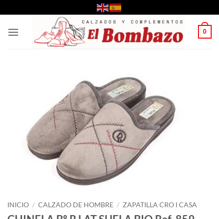
Saltar
al
contenido
0
INICIO
/
CALZADO DE HOMBRE
/
ZAPATILLA CRO I CASA