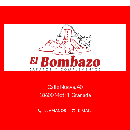
Calle Nueva, 40
18600 Motril, Granada
LLÁMANOS
E-MAIL