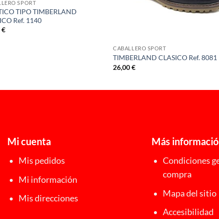
LLERO SPORT
ICO TIPO TIMBERLAND
ICO Ref. 1140
0
€
CABALLERO SPORT
TIMBERLAND CLASICO Ref. 8081
26,00
€
Mi cuenta
Más informaci
Mis pedidos
Condiciones ge
compra
Mi información
Mapa del sitio
Mis direcciones
Accesibilidad