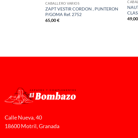
E
CABA
CABALLERO VARIOS
UNTO Bº LAT TOMY
NAUT
ZAPT VESTIR CORDON , PUNTERON
858-B
CLAS
P/GOMA Ref. 2752
49,0
65,00
€
Calle Nueva, 40
18600 Motril, Granada