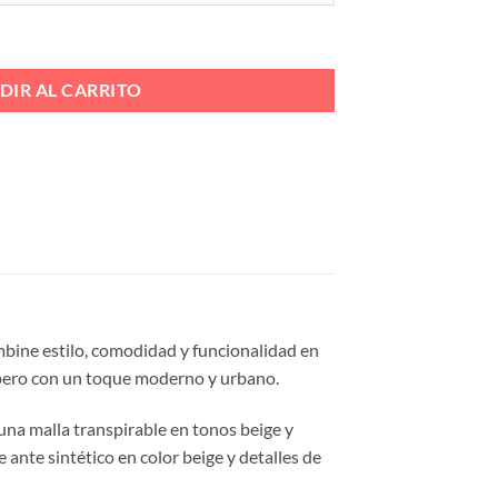
ERALES MICRO Ref. KL30913 DAVY cantidad
DIR AL CARRITO
bine estilo, comodidad y funcionalidad en
s, pero con un toque moderno y urbano.
una malla transpirable en tonos beige y
 ante sintético en color beige y detalles de