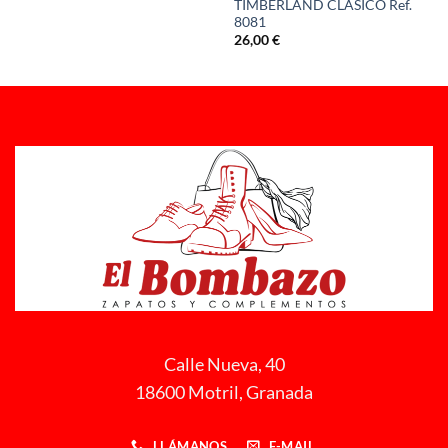
TIMBERLAND CLASICO Ref.
8081
26,00
€
Calle Nueva, 40
18600 Motril, Granada
LLÁMANOS
E-MAIL