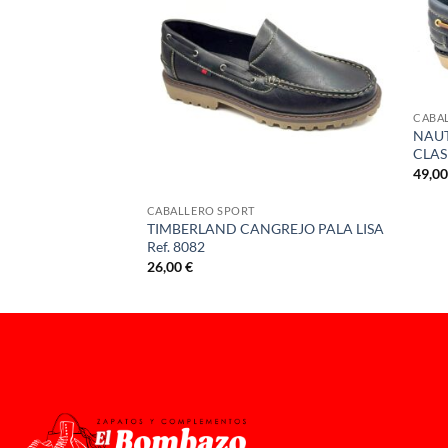
CABA
UESO
NAUT
PLASTON P/JORDY
CLAS
49,0
CABALLERO SPORT
TIMBERLAND CANGREJO PALA LISA
Ref. 8082
26,00
€