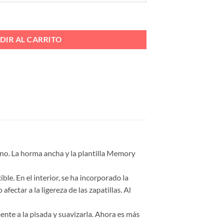
ZANTE MEMORIA Ref. BANYOLES MEN 2424 cantidad
DIR AL CARRITO
rno. La horma ancha y la plantilla Memory
ble. En el interior, se ha incorporado la
ctar a la ligereza de las zapatillas. Al
e a la pisada y suavizarla. Ahora es más