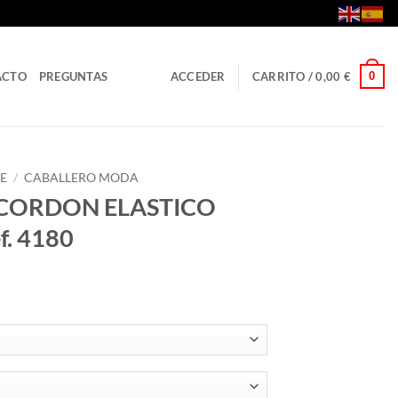
0
ACTO
PREGUNTAS
ACCEDER
CARRITO /
0,00
€
E
/
CABALLERO MODA
 CORDON ELASTICO
. 4180