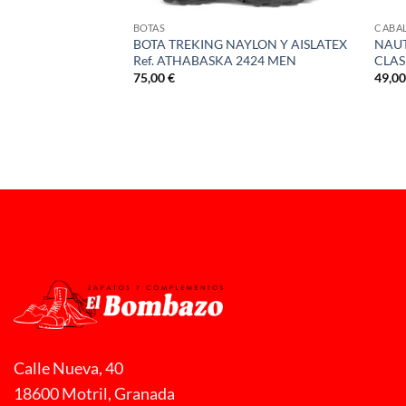
BOTAS
CABA
BOTA TREKING NAYLON Y AISLATEX
NAUT
Ref. ATHABASKA 2424 MEN
CLAS
ON A-10 P/FRAP
75,00
€
49,0
ngo
ecios:
sde
,00 €
sta
,00 €
Calle Nueva, 40
18600 Motril, Granada