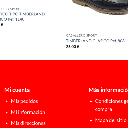
LLERO SPORT
ICO TIPO TIMBERLAND
ICO Ref. 1140
0
€
CABALLERO SPORT
TIMBERLAND CLASICO Ref. 8081
26,00
€
Mi cuenta
Más informaci
Mis pedidos
Condiciones ge
compra
Mi información
Mapa del sitio
Mis direcciones