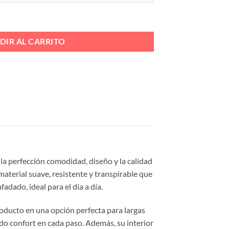
O P/CARAMELO Ref. 4180 cantidad
DIR AL CARRITO
la perfección comodidad, diseño y la calidad
material suave, resistente y transpirable que
adado, ideal para el día a día.
roducto en una opción perfecta para largas
ndo confort en cada paso. Además, su interior