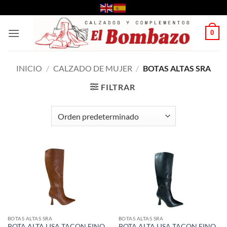
Saltar
al
contenido
0
INICIO
/
CALZADO DE MUJER
/
BOTAS ALTAS SRA
FILTRAR
BOTAS ALTAS SRA
BOTAS ALTAS SRA
BOTA ALTA LISA TACON FINO
BOTA ALTA LISA TACON FINO