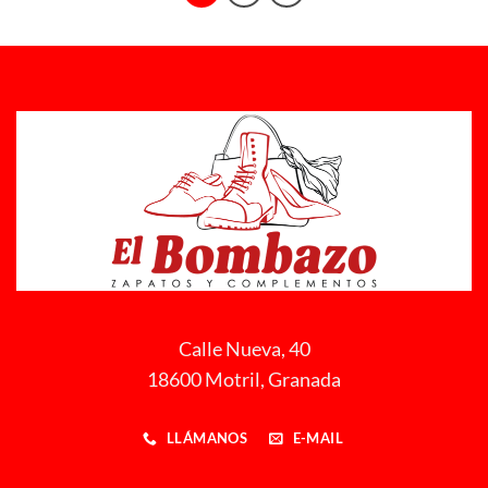
Calle Nueva, 40
18600 Motril, Granada
LLÁMANOS
E-MAIL