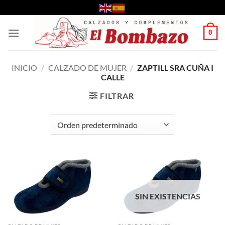
Saltar
al
contenido
0
INICIO
/
CALZADO DE MUJER
/
ZAPTILL SRA CUÑA I
CALLE
FILTRAR
SIN EXISTENCIAS